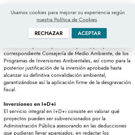
Desgravaciones Fiscales
Usamos cookies para mejorar su experiencia según
nuestra Política de Cookies
.
Inversiones Medioambientales
RECHAZAR
ACEPTAR
Los servicios de Asistencia Técnica global incluyen todo
lo necesario para la aprobación previa, por parte de la
correspondiente Consejería de Medio Ambiente, de los
Programas de Inversiones Ambientales, así como para la
posterior justificación de la inversión aprobada hasta
alcanzar su definitiva convalidación ambiental,
garantizándose así la aplicación firme de la desgravación
fiscal.
Inversiones en I+D+i
El servicio integral en I+D+i consiste en valorar qué
proyectos pueden ser subvencionados por la
Administración Pública asesorando en las deducciones
que pudieran llevar aparejados, en redactar los